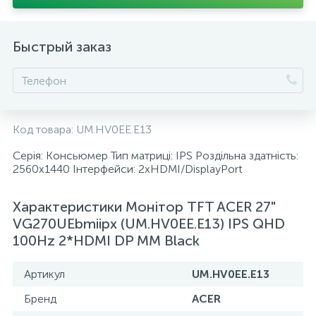
Быстрый заказ
Код товара:
UM.HV0EE.E13
Серія: Консьюмер Тип матриці: IPS Роздільна здатність:
2560х1440 Інтерфейси: 2хHDMI/DisplayPort
Характеристики Монiтор TFT ACER 27"
VG270UEbmiipx (UM.HV0EE.E13) IPS QHD
100Hz 2*HDMI DP MM Black
Артикул
UM.HV0EE.E13
Бренд
ACER