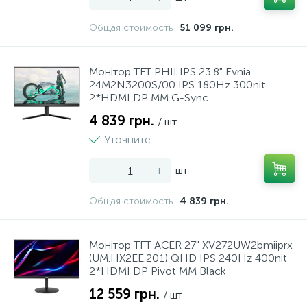
Общая стоимость
51 099 грн.
Монiтор TFT PHILIPS 23.8" Evnia
24M2N3200S/00 IPS 180Hz 300nit
2*HDMI DP MM G-Sync
4 839 грн.
/ шт
Уточните
-
+
шт
Общая стоимость
4 839 грн.
Монiтор TFT ACER 27" XV272UW2bmiiprx
(UM.HX2EE.201) QHD IPS 240Hz 400nit
2*HDMI DP Pivot MM Black
12 559 грн.
/ шт