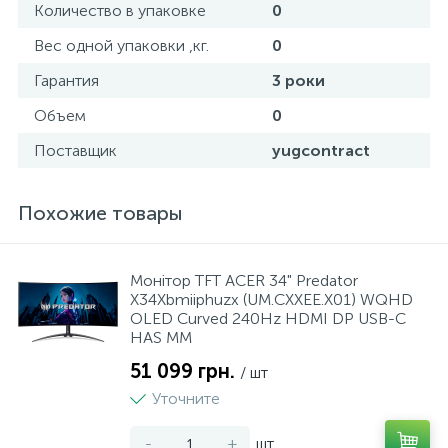
Количество в упаковке
0
Вес одной упаковки ,кг.
0
Гарантия
3 роки
Объем
0
Поставщик
yugcontract
Похожие товары
Монiтор TFT ACER 34" Predator
X34Xbmiiphuzx (UM.CXXEE.X01) WQHD
OLED Curved 240Hz HDMI DP USB-C
HAS MM
51 099 грн.
/ шт
Уточните
-
+
шт