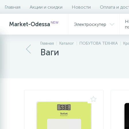
Главная
Акции и скидки
Новости
Оплата и дос
Фильтр
Н
NEW
Market-Odessa
Электроскутер
п
Главная
Каталог
ПОБУТОВА ТЕХНІКА
Кр
Ваги