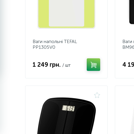
Ваги напольні TEFAL
Ваги
PP1305V0
BM96
1 249 грн.
4 1
/ шт