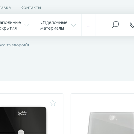
тавка
Контакты
апольные
Отделочные
...
окрытия
материалы
аса та здоров'я