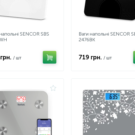
 напольні SENCOR SBS
Ваги напольні SENCOR S
5WH
2476BK
 грн.
719 грн.
/ шт
/ шт