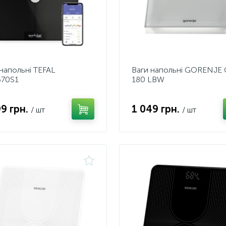
 напольні TEFAL
Ваги напольні GORENJE 
70S1
180 LBW
99 грн.
1 049 грн.
/ шт
/ шт