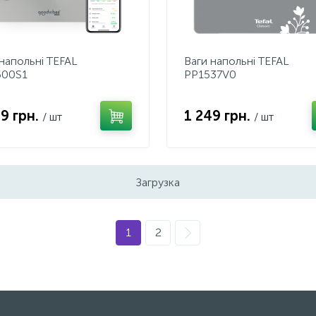
 напольні TEFAL
Ваги напольні TEFAL
00S1
PP1537V0
69 грн.
1 249 грн.
/ шт
/ шт
Загрузка
1
2