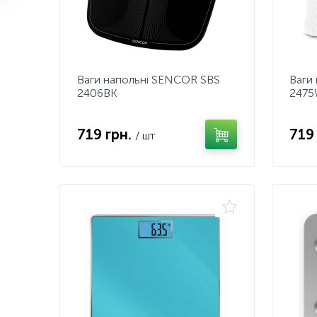
Ваги напольні SENCOR SBS
Ваги
2406BK
247
719 грн.
719
/ шт