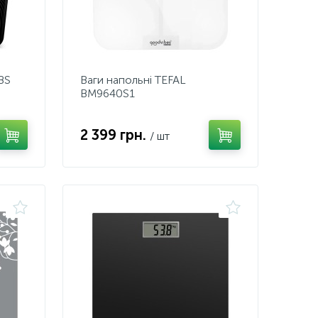
BS
Ваги напольні TEFAL
BM9640S1
2 399 грн.
/ шт