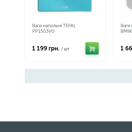
Ваги напольні TEFAL
Ваги
PP1503V0
BM96
1 199 грн.
1 6
/ шт