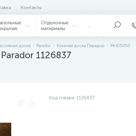
тавка
Контакты
апольные
Отделочные
...
окрытия
материалы
ассивная доска
Parador
Клееная доска Парадор
MHD5050
Parador 1126837
Код товара:
1126837