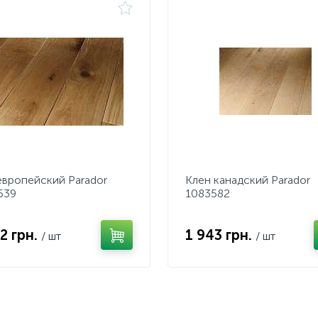
европейский Parador
Клен канадский Parador
539
1083582
2 грн.
1 943 грн.
/ шт
/ шт