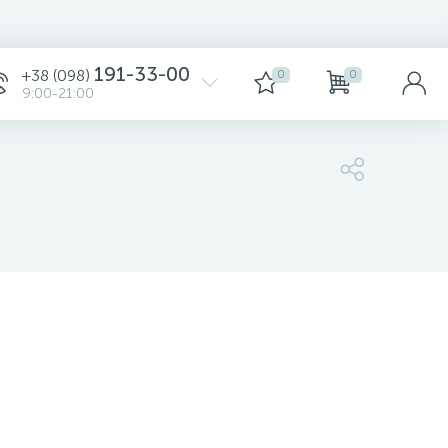
191-33-00
+38 (098)
0
0
9:00-21:00
1 868 грн.
Уточните
-
+
шт
1 868 грн.