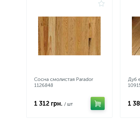
Сосна смолистая Parador
Дуб 
1126848
1091
1 312 грн.
1 38
/ шт