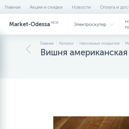
Главная
Акции и скидки
Новости
Оплата и дос
Описание
Характеристики
Н
NEW
Market-Odessa
Электроскутер
п
Главная
Каталог
Напольные покрытия
М
Вишня американская 