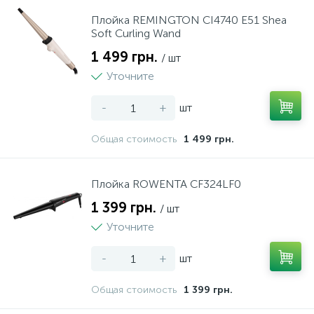
Плойка REMINGTON CI4740 E51 Shea
4
Настільні плити
Soft Curling Wand
1 499 грн.
/ шт
3
Пароварки
Уточните
-
+
шт
37
СВЧ печі
Общая стоимость
1 499 грн.
8
Сушарки для продуктів
Плойка ROWENTA CF324LF0
1 399 грн.
44
/ шт
Тостери
Уточните
2
Фритюрниці
-
+
шт
Общая стоимость
1 399 грн.
6
Хлібопічки