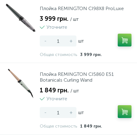
37
Плойка REMINGTON CI98X8 ProLuxe
Комбайни
3 999 грн.
/ шт
Уточните
8
Ломтерізки
-
+
шт
14
М'ясорубки
Общая стоимость
3 999 грн.
24
Міксери
Плойка REMINGTON CI5860 E51
Botanicals Curling Wand
2
1 849 грн.
Млинниці
/ шт
Уточните
18
Мультиварки
-
+
шт
Общая стоимость
1 849 грн.
28
Мультипечі