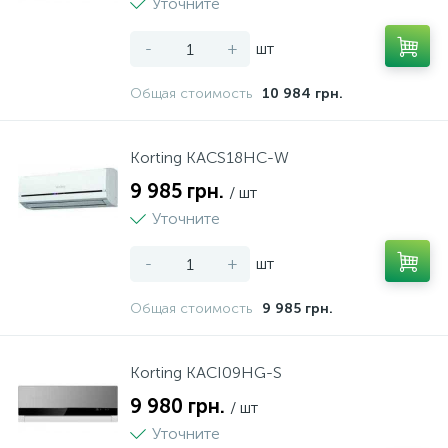
Уточните
Пылесосы
-
+
шт
Общая стоимость
10 984 грн.
Системы охлаждения и розлива пива
Korting KACS18HC-W
Соковыжималки
9 985 грн.
/ шт
Уточните
Тостеры
-
+
шт
Чайники
Общая стоимость
9 985 грн.
Korting KACI09HG-S
9 980 грн.
/ шт
Уточните