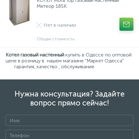
КОТЕЛ Mora Top газовый настенный
Метеор 18SK.
Нічники
Террасная доска
Кровля
Сумки, рюкзаки, валізи
Фото техніка
Принтери, сканери, БФП
Столы и стулья
Мала кухонна техніка
Пластикові меблі
Нет в наличии
Різні іграшки
Подложка
Лестницы
Посуд
Общая стоимость
1
Спорт та відпочинок
Плинтус
Сайдинг
Текстиль
Котел газовый настенный
купить в Одессе по оптовой
цене в розницу в нашем магазине "Маркет Одесса"
гарантия, качество , обслуживание
6
Творчість та розвиток
Виниловый пол
Стеновые панели
Нужна консультация? Задайте
вопрос прямо сейчас!