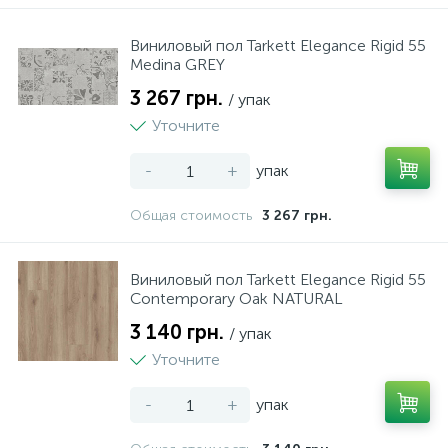
Нічники
Ламинат AGT
Паркетная доска Old Wood
Кровля
Сумки, рюкзаки, валізи
Фото техніка
Принтери, сканери, БФП
Столы и стулья
Мала кухонна техніка
Пластикові меблі
Виниловый пол Tarkett Elegance Rigid 55
Medina GREY
Різні іграшки
Ламинат FALQUON
Паркетная доска Tarkett
Лестницы
Посуд
3 267 грн.
/ упак
Уточните
1
Спорт та відпочинок
ламинат FLOORPAN
Сайдинг
Текстиль
-
+
упак
6
1
Общая стоимость
3 267 грн.
Творчість та розвиток
Ламинат HONNEX Hydro
Стеновые панели
Виниловый пол Tarkett Elegance Rigid 55
Ламинат My Floor
Contemporary Oak NATURAL
3 140 грн.
/ упак
Уточните
-
+
упак