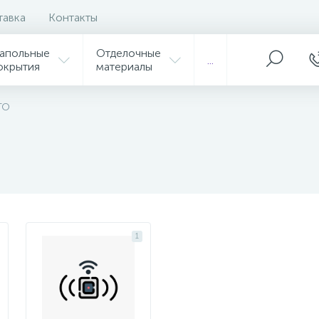
тавка
Контакты
апольные
Отделочные
...
окрытия
материалы
ТО
1