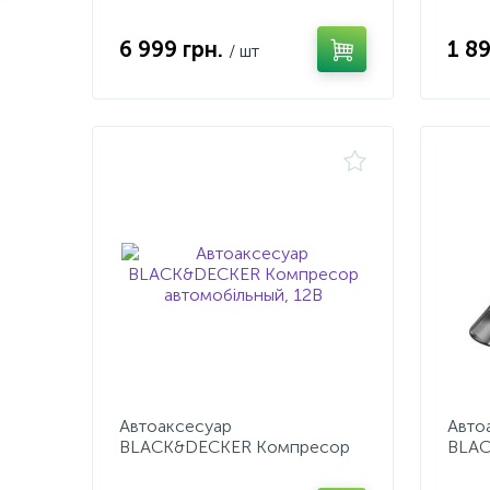
6 999 грн.
1 8
/ шт
Автоаксесуар
Авто
BLACK&DECKER Компресор
BLAC
автомобiльный, 12В
NVB1
прик