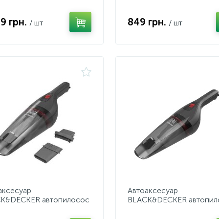
портами
99 грн.
849 грн.
/ шт
/ шт
аксесуар
Автоаксесуар
K&DECKER автопилосос
BLACK&DECKER автопил
2AVA, 12В від
NVB12AV, 12В від
урювача
прикурювача