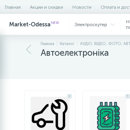
Главная
Акции и скидки
Новости
Оплата и дос
Фильтр
Н
NEW
Market-Odessa
Электроскутер
п
Главная
Каталог
АУДІО, ВІДЕО, ФОТО, АВ
Автоелектроніка
8
3