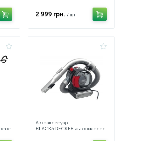
2 999 грн.
/ шт
Автоаксесуар
осос
BLACK&DECKER автопилосос
PD1200AV, 12В від
прикурювача