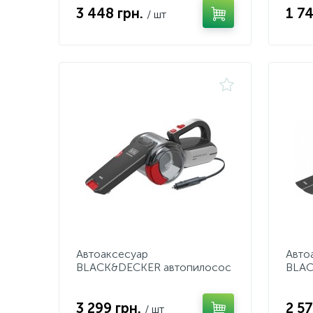
3 448 грн.
1 7
/ шт
Автоаксесуар
Авто
BLACK&DECKER автопилосос
BLAC
PV1200AV, 12В від
авто
прикурювача
прик
3 299 грн.
2 57
/ шт