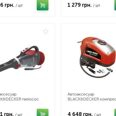
46 грн.
1 279 грн.
/ шт
/ шт
аксесуар
Автоаксесуар
K&DECKER пилосос
BLACK&DECKER компре
мобільний 12В від
автомобiльный 12В / 220
урювача
1 грн.
4 648 грн.
/ шт
/ шт