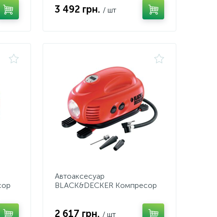
3 492 грн.
/ шт
Автоаксесуар
сор
BLACK&DECKER Компресор
В
автомобільний, ASI200, 12В
2 617 грн.
/ шт