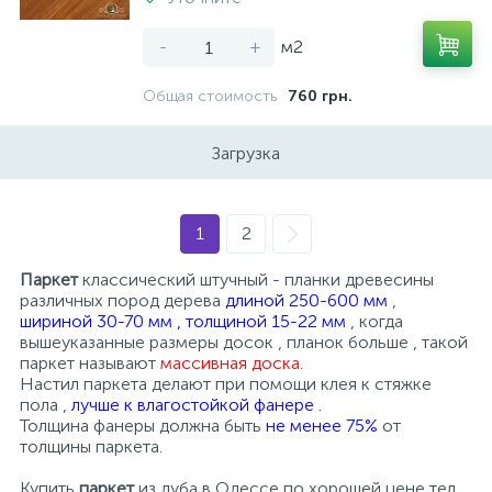
-
+
м2
Общая стоимость
760 грн.
Загрузка
1
2
Паркет
классический штучный - планки древесины
различных пород дерева
длиной 250-600 мм
,
шириной 30-70 мм , толщиной 15-22 мм
, когда
вышеуказанные размеры досок , планок больше , такой
паркет называют
массивная доска.
Настил паркета делают при помощи клея к стяжке
пола ,
лучше к влагостойкой фанере .
Толщина фанеры должна быть
не менее 75%
от
толщины паркета.
Купить
паркет
из дуба в Одессе по хорошей цене тел