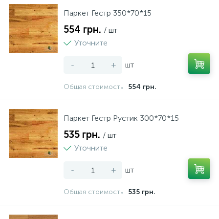
Паркет Гестр 350*70*15
Нічники
Ламинат AGT
Паркетная доска Old Wood
Кровля
Сумки, рюкзаки, валізи
Фото техніка
Принтери, сканери, БФП
Столы и стулья
Мала кухонна техніка
Пластикові меблі
554 грн.
/ шт
Уточните
Різні іграшки
Ламинат FALQUON
Паркетная доска Tarkett
Лестницы
Посуд
-
+
шт
1
Спорт та відпочинок
ламинат FLOORPAN
Сайдинг
Текстиль
Общая стоимость
554 грн.
6
1
Творчість та розвиток
Ламинат HONNEX Hydro
Стеновые панели
Паркет Гестр Рустик 300*70*15
535 грн.
/ шт
Ламинат My Floor
Уточните
-
+
шт
Общая стоимость
535 грн.