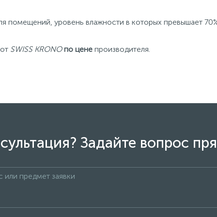
 помещений, уровень влажности в которых превышает 70% (ва
от
SWISS KRONO
по цене
производителя.
сультация? Задайте вопрос пря