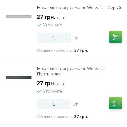
15
Накладка торц. самокл. Werzalit - Серый
Нічники
Террасная доска
Двери Неман Десна
Сумки, рюкзаки, валізи
Фото техніка
Принтери, сканери, БФП
Столы и стулья
Мала кухонна техніка
Пластикові меблі
27 грн.
/ шт
5
Уточните
Різні іграшки
Подложка
Двери Неман Оптима
Посуд
-
+
шт
1
Спорт та відпочинок
Плинтус
Двери Омега
Текстиль
Общая стоимость
27 грн.
Творчість та розвиток
Виниловый пол
Накладка торц. самокл. Werzalit -
Пунтинелла
27 грн.
/ шт
Уточните
-
+
шт
Общая стоимость
27 грн.