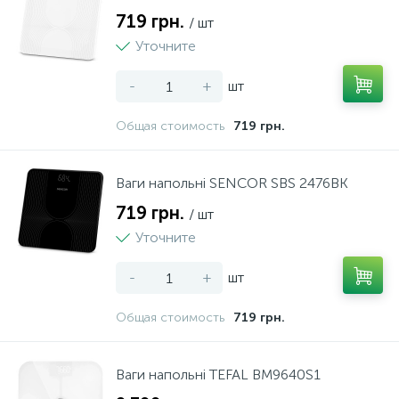
719 грн.
/ шт
4
Настільні плити
Уточните
-
+
шт
3
Пароварки
Общая стоимость
719 грн.
37
СВЧ печі
Ваги напольні SENCOR SBS 2476BK
8
719 грн.
Сушарки для продуктів
/ шт
Уточните
44
Тостери
-
+
шт
Общая стоимость
719 грн.
2
Фритюрниці
Ваги напольні TEFAL BM9640S1
6
Хлібопічки