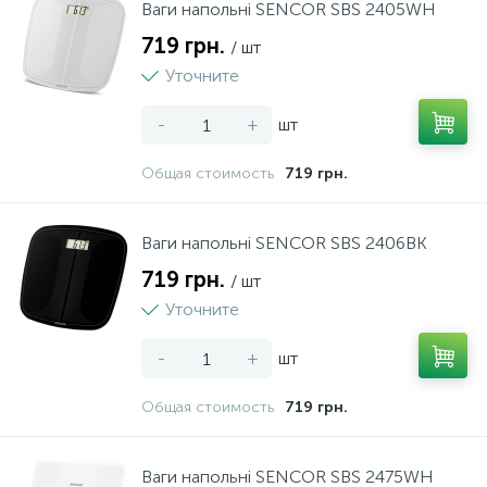
Ваги напольні SENCOR SBS 2405WH
37
Комбайни
719 грн.
/ шт
Уточните
8
Ломтерізки
-
+
шт
14
Общая стоимость
719 грн.
М'ясорубки
24
Ваги напольні SENCOR SBS 2406BK
Міксери
719 грн.
/ шт
Уточните
2
Млинниці
-
+
шт
18
Мультиварки
Общая стоимость
719 грн.
28
Мультипечі
Ваги напольні SENCOR SBS 2475WH