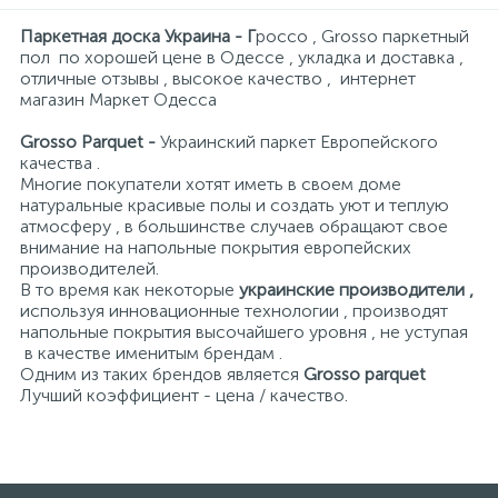
6
Нічники
Ламинат AGT
Барлинек коллекция PURE
Кровля
Сумки, рюкзаки, валізи
Фото техніка
Принтери, сканери, БФП
Столы и стулья
Мала кухонна техніка
Пластикові меблі
Паркетная доска Украина - Г
россо , Grosso паркетный
пол по хорошей цене в Одессе , укладка и доставка ,
отличные отзывы , высокое качество , интернет
магазин Маркет Одесса
Різні іграшки
Ламинат FALQUON
Лестницы
Посуд
Grosso Parquet -
Украинский паркет Европейского
качества .
1
Спорт та відпочинок
ламинат FLOORPAN
Сайдинг
Текстиль
Многие покупатели хотят иметь в своем доме
натуральные красивые полы и создать уют и теплую
атмосферу , в большинстве случаев обращают свое
6
внимание на напольные покрытия европейских
Творчість та розвиток
Ламинат My Floor
Стеновые панели
производителей.
В то время как некоторые
украинские производители ,
используя инновационные технологии , производят
напольные покрытия высочайшего уровня , не уступая
в качестве именитым брендам .
Одним из таких брендов является
Grosso parquet
Лучший коэффициент - цена / качество.