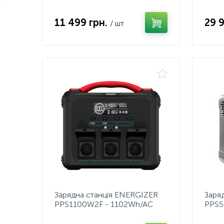
T500 charger+DC7909 to XT90
Expa
cable
for 
11 499 грн.
29 
/ шт
Зарядна станція ENERGIZER
Заря
PPS1100W2F - 1102Wh/AC
PPS5
1200W/100W
700
PD/2xUSB/2xDC/1xCar/MPPT
PD/2