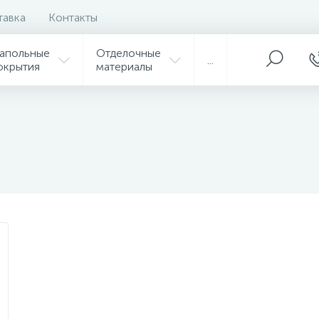
тавка
Контакты
апольные
Отделочные
...
окрытия
материалы