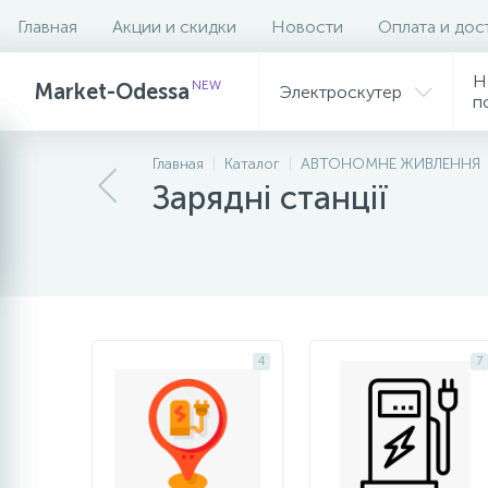
Главная
Акции и скидки
Новости
Оплата и дос
Фильтр
Н
NEW
Market-Odessa
Электроскутер
п
Главная
Каталог
АВТОНОМНЕ ЖИВЛЕННЯ
Зарядні станції
4
7