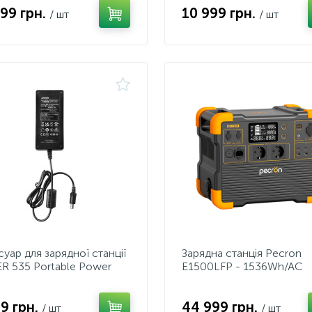
999 грн.
10 999 грн.
/ шт
/ шт
уар для зарядної станції
Зарядна станція Pecron
R 535 Portable Power
E1500LFP - 1536Wh/AC
ion 120W Адаптер
2200W/100W
1xPD/4xUSB/1xCar/Qi/U
99 грн.
44 999 грн.
/ шт
/ шт