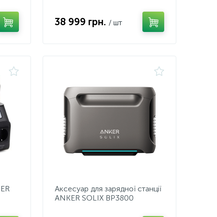
1800W/100W
2xPD/2xUSB/1xCar/MPPT
38 999 грн.
/ шт
ZER
Аксесуар для зарядної станції
ANKER SOLIX BP3800
Extension Батарея- 3840Wh
i/LEDMPPT
for F3800 PowerHouse