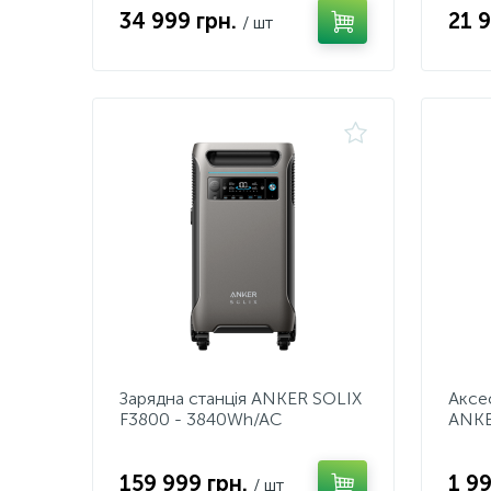
34 999 грн.
21 
/ шт
Зарядна станція ANKER SOLIX
Аксес
F3800 - 3840Wh/AC
ANKE
6000W/100W
Stat
3xPD/2xUSB/1xCar/MPPT
159 999 грн.
1 9
/ шт