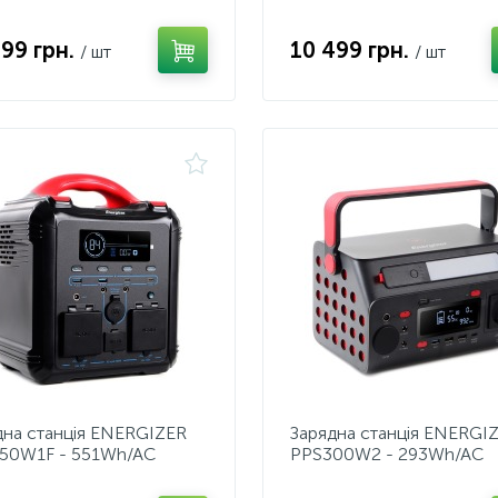
nsion Battery - 1056Wh
SOLIX C1000
999 грн.
10 499 грн.
/ шт
/ шт
дна станція ENERGIZER
Зарядна станція ENERGI
50W1F - 551Wh/AC
PPS300W2 - 293Wh/AC
W/100W
300W/60W
xUSB/2xDC/1xCar/MPPT
PD/2xUSB/2xDC/1xCar/Q