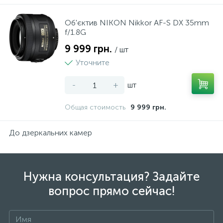
Нічники
Террасная доска
Кровля
Сумки, рюкзаки, валізи
Принтери, сканери, БФП
Столы и стулья
Мала кухонна техніка
Пластикові меблі
Об'єктив NIKON Nikkor AF-S DX 35mm
f/1.8G
Різні іграшки
Подложка
Лестницы
Посуд
9 999 грн.
/ шт
Уточните
1
Спорт та відпочинок
Плинтус
Сайдинг
Текстиль
-
+
шт
6
Общая стоимость
9 999 грн.
Творчість та розвиток
Виниловый пол
Стеновые панели
До дзеркальних камер
Нужна консультация? Задайте
вопрос прямо сейчас!