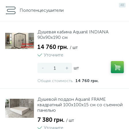
48
Нічники
Террасная доска
Кровля
Сумки, рюкзаки, валізи
Фото техніка
Принтери, сканери, БФП
Столы и стулья
Мала кухонна техніка
Пластикові меблі
Полотенцесушители
Різні іграшки
Подложка
Лестницы
Посуд
Душевая кабина Aquanil INDIANA
90х90х190 см
1
Спорт та відпочинок
Плинтус
Сайдинг
Текстиль
14 760 грн.
/ шт
Уточните
6
Творчість та розвиток
Виниловый пол
Стеновые панели
-
+
шт
Общая стоимость
14 760 грн.
Душевой поддон Aquanil FRAME
квадратный 100х100х15 см со съемной
панелью
7 380 грн.
/ шт
Уточните