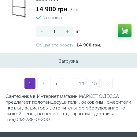
14 900 грн.
/ шт
Уточните
-
+
шт
Общая стоимость
14 900 грн.
Загрузка
1
2
3
...
14
15
Сантехника в Интернет магазин МАРКЕТ ОДЕССА
предлагает
п
олотенцесушители , раковины , смесители
,
к
отлы ,
р
адиаторы , отопительное оборудование по
низкой цене , по цене опта , гарантия , доставка
тел,048-788-0-200