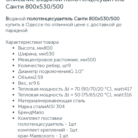
Санти 800х530/500
В
одяной
полотенцесушитель Санти 800х530/500
купить в Одессе по отличной цене с доставкой до
парадной
Характеристики товара:
Высота, мм800
Ширина, мм530
Межцентровое растояние, мм500
Количество ребер, шт9
Диаметр подключенияG 1/2''
Объем2.59
Вес, кг9.6
Тепловая мощность Δt = 70 (90/70/20 °C), watt417
Тепловая мощность Δt = 50 (75/65/20 °C), watt316
Материалнержавеющая сталь
Марка сталиAISI 304
БрендMario
Комплект поставки
полотенцесушитель - 1шт.
комплект креплений - 1шт.
кран Маевского - 1 шт.