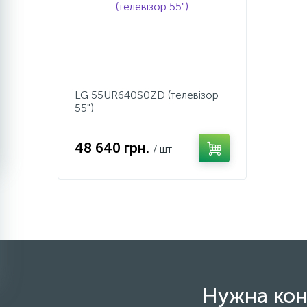
LG 55UR640S0ZD (телевізор
55")
48 640 грн.
/ шт
Нужна кон