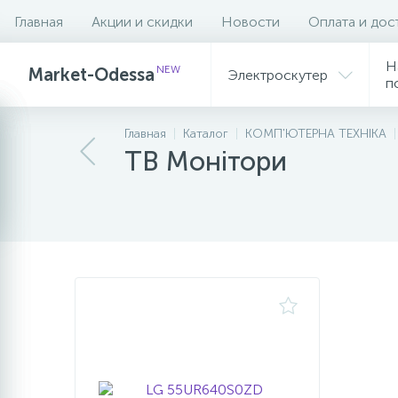
Главная
Акции и скидки
Новости
Оплата и дос
Фильтр
Н
NEW
Market-Odessa
Электроскутер
п
Главная
Каталог
КОМП'ЮТЕРНА ТЕХНІКА
ТВ Монітори