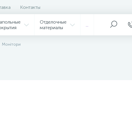
тавка
Контакты
апольные
Отделочные
...
окрытия
материалы
Монітори