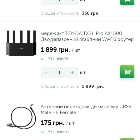
Общая стоимость
350 грн.
мереж.акт TENDA TX2L Pro AX1500
Дводіапазонний гігабітний Wi-Fi6 роутер
1 899 грн.
/ шт
Уточните
-
+
шт
Общая стоимость
1 899 грн.
Антенний перехідник для модему CRS9
Male - F Female
175 грн.
/ шт
Уточните