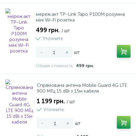
мереж.акт TP-Link Tapo P100M розумна
міні Wi-Fi розетка
499 грн.
/ шт
Уточните
-
+
шт
Общая стоимость
499 грн.
Спрямована антена Mobile Guard 4G LTE
900 МГц 15 dBi з 15м кабеля
1 199 грн.
/ шт
Уточните
-
+
шт