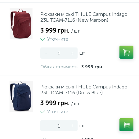
19
14
3
1
Чохли для планшетів
Нічники
Террасная доска
Кровля
Кабелі, мережеві фільтри
Штативи
Кишені для дісків
Фото техніка
Принтери, сканери, БФП
Столы и стулья
Мала кухонна техніка
Пластикові меблі
Рюкзаки міські THULE Campus Indago
23L TCAM-7116 (New Maroon)
25
85
17
Чохли для смартфонів
Різні іграшки
Подложка
Лестницы
Килимки
Флеш-драйв
Посуд
3 999 грн.
/ шт
Уточните
21
1
Спорт та відпочинок
Плинтус
Сайдинг
Клавіатури
Текстиль
-
+
шт
21
6
Общая стоимость
3 999 грн.
Творчість та розвиток
Виниловый пол
Стеновые панели
Комплекти
Рюкзаки міські THULE Campus Indago
137
Миші
23L TCAM-7116 (Dress Blue)
3 999 грн.
/ шт
Уточните
-
+
шт