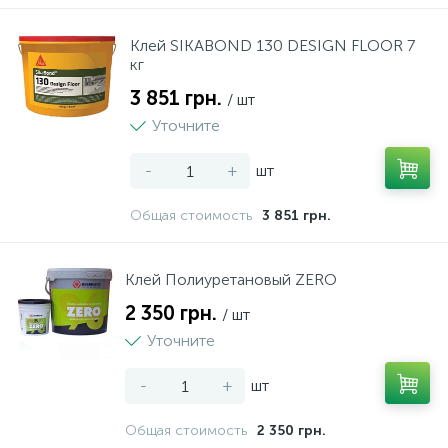
15
Нічники
Террасная доска
Двери Неман Десна
Сумки, рюкзаки, валізи
Фото техніка
Принтери, сканери, БФП
Столы и стулья
Мала кухонна техніка
Пластикові меблі
Клей SIKABOND 130 DESIGN FLOOR 7
кг
5
Різні іграшки
Подложка
Двери Неман Оптима
Посуд
3 851 грн.
/ шт
Уточните
1
Спорт та відпочинок
Плинтус
Двери Омега
Текстиль
-
+
шт
Общая стоимость
3 851 грн.
Творчість та розвиток
Виниловый пол
Клей Полиуретановый ZERO
2 350 грн.
/ шт
Уточните
-
+
шт
Общая стоимость
2 350 грн.