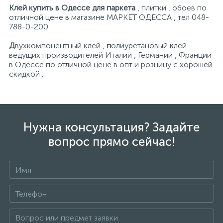
Клей купить в Одессе для
паркета
, плитки , обоев по
отличной цене в магазине МАРКЕТ ОДЕССА , тел 048-
788-0-200
Д
вухкомпонентный клей ,
п
олиуретановый
к
лей
ведущих производителей Италии , Германии , Франции
в Одессе по отличной цене в опт и розницу с хорошей
скидкой .
Нужна консультация? Задайте
вопрос прямо сейчас!