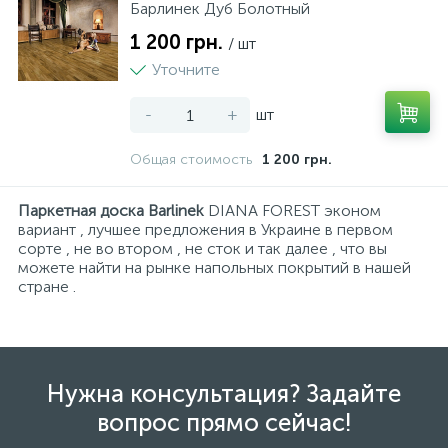
Барлинек Дуб Болотный
1 200 грн.
/ шт
Уточните
-
+
шт
Общая стоимость
1 200 грн.
Паркетная доска Barlinek
DIANA FOREST эконом
вариант , лучшее предложения в Украине в первом
сорте , не во втором , не сток и так далее , что вы
можете найти на рынке напольных покрытий в нашей
стране .
Нужна консультация? Задайте
вопрос прямо сейчас!