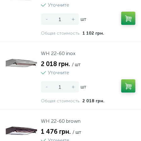
Уточните
Пылесосы
-
+
шт
Системы охлаждения и розлива пива
Общая стоимость
1 102 грн.
Соковыжималки
WH 22-60 inox
2 018 грн.
/ шт
Уточните
Тостеры
-
+
шт
Чайники
Общая стоимость
2 018 грн.
WH 22-60 brown
1 476 грн.
/ шт
Уточните