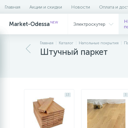
Главная
Акции и скидки
Новости
Оплата и дос
Фильтр
Н
NEW
Market-Odessa
Электроскутер
п
Главная
Каталог
Напольные покрытия
П
Штучный паркет
13
3