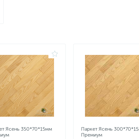
ет Ясень 350*70*15мм
Паркет Ясень 300*70*1
миум
Премиум