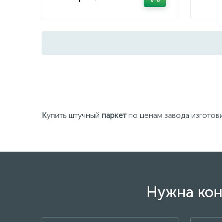
К
упить штучный
паркет
по ценам завода изготови
Нужна кон