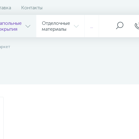
тавка
Контакты
апольные
Отделочные
...
окрытия
материалы
аркет