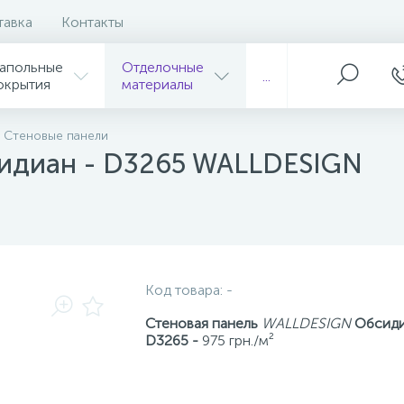
тавка
Контакты
апольные
Отделочные
...
окрытия
материалы
Стеновые панели
сидиан - D3265 WALLDESIGN
Код товара:
-
Стеновая панель
WALLDESIGN
Обсид
D3265 -
975 грн./м²