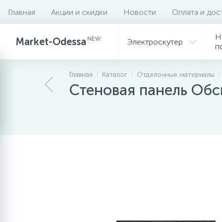
Главная
Акции и скидки
Новости
Оплата и дос
Описание
Характеристики
Н
NEW
Market-Odessa
Электроскутер
п
Главная
Каталог
Отделочные материалы
Стеновая панель Об