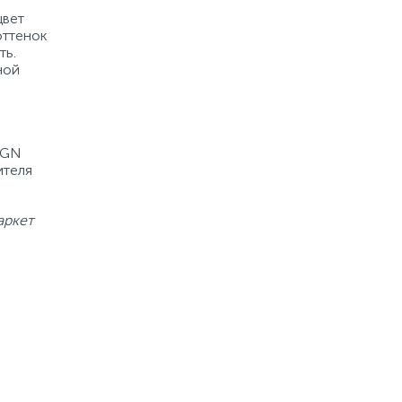
Купить
цвет
оттенок
ть.
ной
IGN
ителя
аркет