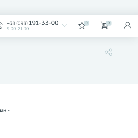
191-33-00
+38 (098)
0
0
9:00-21:00
975 грн.
Уточните
иа
н
-
-
+
шт
975 грн.