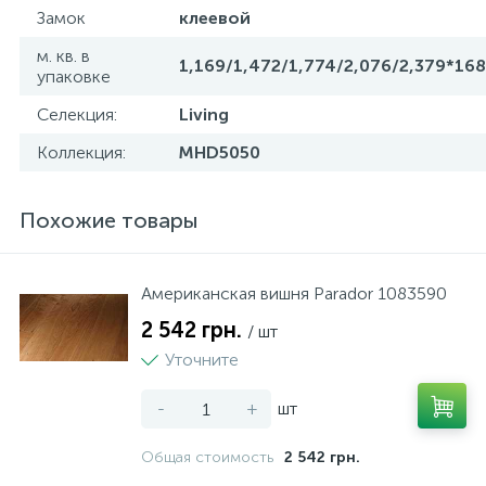
Замок
клеевой
м. кв. в
1,169/1,472/1,774/2,076/2,379*16
упаковке
Селекция:
Living
Коллекция:
MHD5050
Похожие товары
Американская вишня Parador 1083590
2 542 грн.
/ шт
Уточните
-
+
шт
Общая стоимость
2 542 грн.