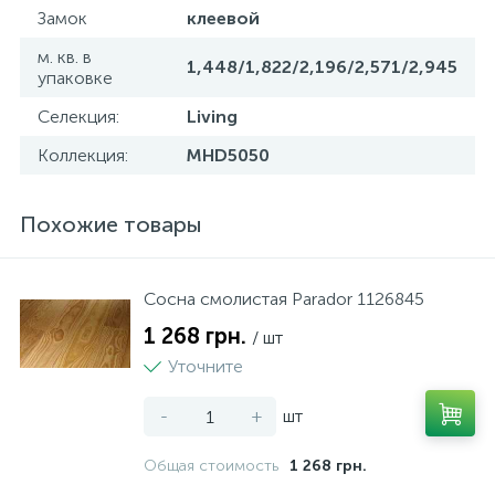
Замок
клеевой
м. кв. в
1,448/1,822/2,196/2,571/2,945
упаковке
Селекция:
Living
Коллекция:
MHD5050
Похожие товары
Сосна смолистая Parador 1126845
1 268 грн.
/ шт
Уточните
-
+
шт
Общая стоимость
1 268 грн.