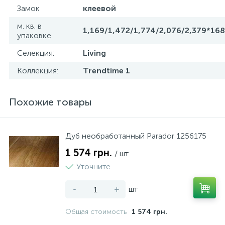
Замок
клеевой
м. кв. в
1,169/1,472/1,774/2,076/2,379*16
упаковке
Селекция:
Living
Коллекция:
Trendtime 1
Похожие товары
Дуб необработанный Parador 1256175
1 574 грн.
/ шт
Уточните
-
+
шт
Общая стоимость
1 574 грн.