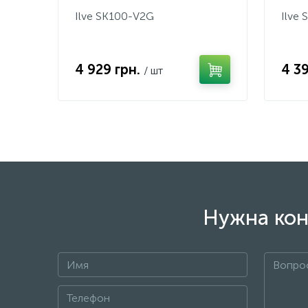
Ilve SK100-V2G
Ilve
4 929 грн.
4 3
/ шт
Нужна кон