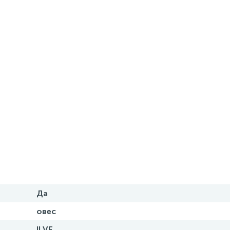
Да
овес
ILVE