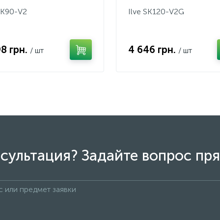
 SK90-V2
Ilve SK120-V2G
98 грн.
4 646 грн.
/ шт
/ шт
сультация? Задайте вопрос пря