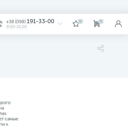
191-33-00
+38 (098)
0
0
9:00-21:00
4 194 грн.
Уточните
орого
-
+
шт
на
лах.
4 194 грн.
ет самые
ти к