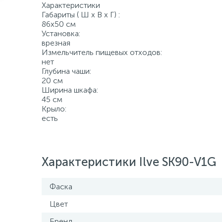
Характеристики
Габариты ( Ш х В х Г) :
86х50 см
Установка:
врезная
Измельчитель пищевых отходов:
нет
Глубина чаши:
20 см
Ширина шкафа:
45 см
Крыло:
есть
Характеристики Ilve SK90-V1G
Фаска
Цвет
Бренд