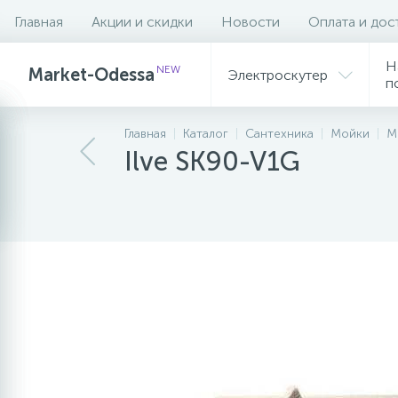
Главная
Акции и скидки
Новости
Оплата и дос
Описание
Характеристики
Н
NEW
Market-Odessa
Электроскутер
п
Главная
Каталог
Сантехника
Мойки
М
Ilve SK90-V1G