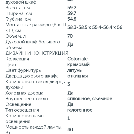
духовой шкаф
Высота, см
59.2
Ширина, см
59.7
Глубина, см
54.8
Монтажные размеры (В х Ш
58.3-58.5 х 55.4-56.4 х 56
х Г), см
Объем, л
70
Духовой шкаф большого
Да
объема
ДИЗАЙН И КОНСТРУКЦИЯ
Коллекция
Coloniale
Цвет
кремовый
Цвет фурнитуры
латунь
Дверца духового шкафа
откидная
Количество стекол дверцы
3
духовки
Холодная дверца
Да
Внутреннее стекло
сплошное, съемное
Освещение
Да
Тип освещения
галогенное
Количество ламп
1
освещения
Мощность каждой лампы,
40
Вт