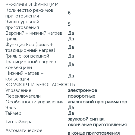
РЕЖИМЫ И ФУНКЦИИ
Количество режимов
6
приготовления
Число уровней
5
приготовления
Верхний + нижний нагрев
Да
Гриль
Да
Функция Eco (гриль +
Да
традиционный нагрев)
Гриль с конвекцией
Да
Традиционный нагрев с
Да
конвекцией
Нижний нагрев +
Да
конвекция
КОМФОРТ И БЕЗОПАСНОСТЬ
Управление
электронное
Переключатели
поворотные
Особенности управления
аналоговый программатор
Часы
Да
Таймер
Да
звуковой сигнал,
Тип таймера
окончание приготовления
Автоматическое
в конце приготовления