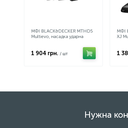
МФІ BLACK&DECKER MTHD5
МФІ 
Multievo, насадка ударна
XJ Mu
дриль
вібр
1 904 грн.
1 38
/ шт
Нужна кон