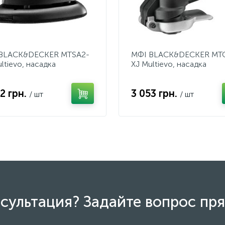
BLACK&DECKER MTSA2-
МФІ BLACK&DECKER MT
ltievo, насадка
XJ Multievo, насадка
ошліфувальна
осцілірующа
2 грн.
3 053 грн.
/ шт
/ шт
сультация? Задайте вопрос пря