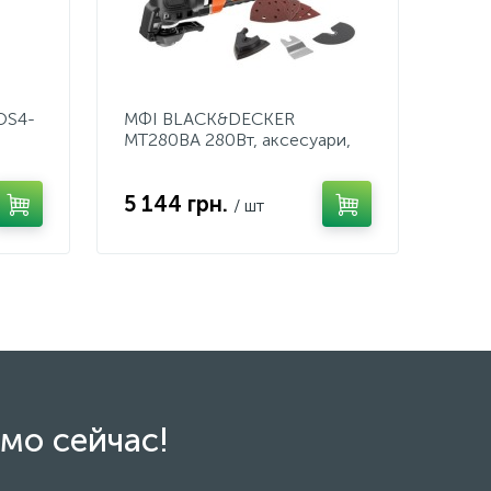
OS4-
МФІ BLACK&DECKER
MT280BA 280Вт, аксесуари,
сумка
5 144 грн.
/ шт
мо сейчас!