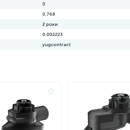
0
0.768
2 роки
0.002223
yugcontract