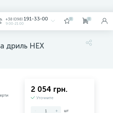
191-33-00
+38 (098)
0
0
9:00-21:00
а дриль HEX
2 054 грн.
берти
Уточните
-
+
шт