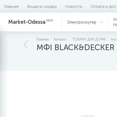
Главная
Акции и скидки
Новости
Оплата и дос
Описание
Характеристики
Н
NEW
Market-Odessa
Электроскутер
п
Главная
Каталог
ТОВАРИ ДЛЯ ДОМУ
Інс
МФІ BLACK&DECKER M