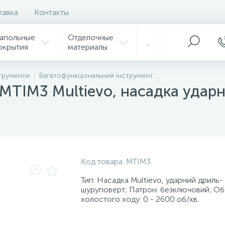
тавка
Контакты
апольные
Отделочные
...
окрытия
материалы
трументи
Багатофункціональний інструмент
TIM3 Multievo, насадка ударн
Код товара:
MTIM3
Тип: Насадка Multievo, ударний дриль-
шуруповерт; Патрон: безключовий; О
холостого ходу: 0 - 2600 об/хв.