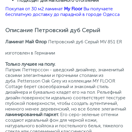
Подходит для напольного отопления
Покупая от 30 м2 ламинат
My Floor
Вы получаете
бесплатную доставку до парадной в городе Одесса
Описание Петровский дуб Серый
Ламинат Май Флор
Петровский дуб Серый MV 851 ER
изготовлен в Германии
Только лучшее на полу.
Патрик Петтерссон - шведский дизайнер, знаменитый
своими элегантными и прочными столами из
дуба. Pettersson Oak Grey из коллекции MY FLOOR
Cottage берет своеобразный и знакомый стиль
дизайнера и буквально кладет его на пол. Рельефный
дизайн поверхности идеально соответствует текстуре
глубокой поверхности, чтобы создать аутентичный,
немного менее деревенский, но все более элегантный
ламинированный парке
т.
Его серо-зеленые оттенки
создают идеальный фон для черной кожи,
натурального войлока и постельного белья, тяжелого
стекла или современной классической