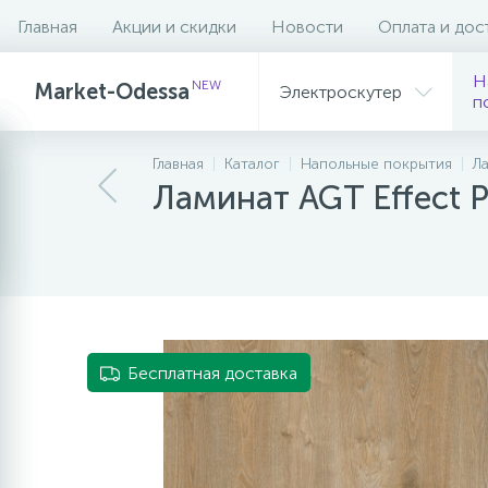
Главная
Акции и скидки
Новости
Оплата и дос
Описание
Характеристики
Н
NEW
Market-Odessa
Электроскутер
п
Главная
Каталог
Напольные покрытия
Л
Ламинат AGT Effect 
Бесплатная доставка