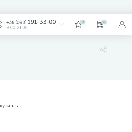
191-33-00
+38 (098)
0
0
9:00-21:00
770 грн.
Уточните
купить в
-
+
/упак
770 грн.