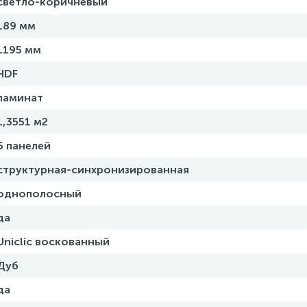
светло-коричневый
189 мм
1195 мм
HDF
ламинат
1,3551 м2
6 панелей
структурная-синхронизированная
однополосный
да
Uniclic воскованный
Дуб
да