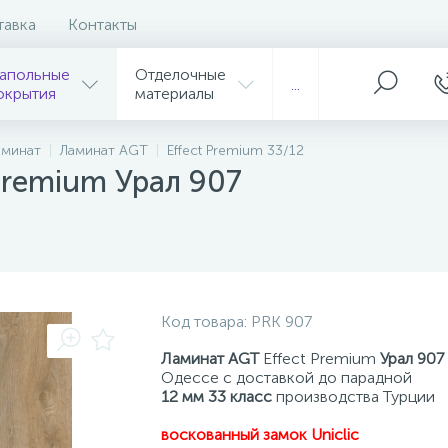
тавка
Контакты
апольные
Отделочные
...
окрытия
материалы
аминат
Ламинат AGT
Effect Premium 33/12
Premium Урал 907
Код товара:
PRK 907
Ламинат AGT
Effect Premium
Урал 907
Одессе с доставкой до парадной
12 мм 33 класс
производства Турции
воскованный замок Uniclic