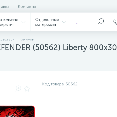
тавка
Контакты
апольные
Отделочные
...
окрытия
материалы
ксесуари
Килимки
FENDER (50562) Liberty 800х3
Код товара:
50562