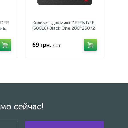
NDER
Килимок для мишi DEFENDER
тка,
(50016) Black One 200*250*2
мм, тканина + гума
69 грн.
/ шт
мо сейчас!