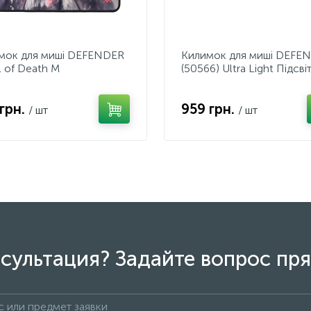
мок для мишi DEFENDER
Килимок для мишi DEFE
l of Death M
(50566) Ultra Light Підсві
900*350*4мм
 грн.
959 грн.
/ шт
/ шт
сультация? Задайте вопрос пря