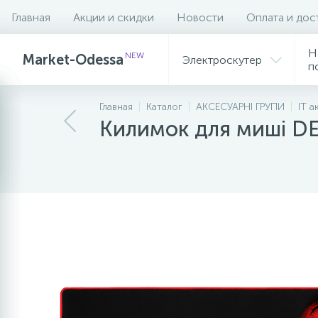
Главная
Акции и скидки
Новости
Оплата и дос
Описание
Характеристики
Н
NEW
Market-Odessa
Электроскутер
п
Главная
Каталог
АКСЕСУАРНІ ГРУПИ
IT а
Килимок для мишi DE