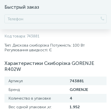
Быстрый заказ
56
Фени
22
Фени-щітки
Код товара:
743881
26
Щипці для завивки
Тип: Дискова cкиборізка Потужність: 100 Вт
Регулювання швидкості: Є
Характеристики Скиборізка GORENJE
R402W
Артикул
743881
Бренд
GORENJE
Количество в упаковке
4
Вес одной упаковки ,кг.
1.952