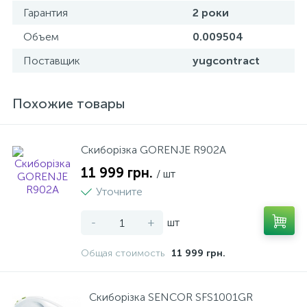
Гарантия
2 роки
Объем
0.009504
Поставщик
yugcontract
Похожие товары
Скиборізка GORENJE R902A
11 999 грн.
/ шт
Уточните
-
+
шт
Общая стоимость
11 999 грн.
Скиборізка SENCOR SFS1001GR