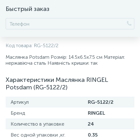
Быстрый заказ
5
Клейові пістолети
3
Кліщі господарські
Код товара:
RG-5122/2
101
Ключи
Маслянка Potsdam Розмір: 14.5х6.5х7.5 см Матеріал:
нержавіюча сталь Наявність кришки: так
28
Кусачки
Характеристики Маслянка RINGEL
Potsdam (RG-5122/2)
26
КШМ (болгарки)
Артикул
RG-5122/2
8
Лещата
Бренд
RINGEL
Количество в упаковке
24
29
Молотки
Вес одной упаковки ,кг.
0.35