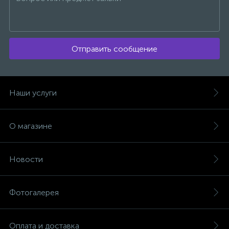
4
Універсальний інструмент MULTI-TOOL
Отправить сообщение
3
Фарбопульти
Наши услуги
7
Фени технічні
О магазине
8
Фрезери
Новости
4
Цвяходер
Фотогалерея
21
Шліфувальні машини
Оплата и доставка
30