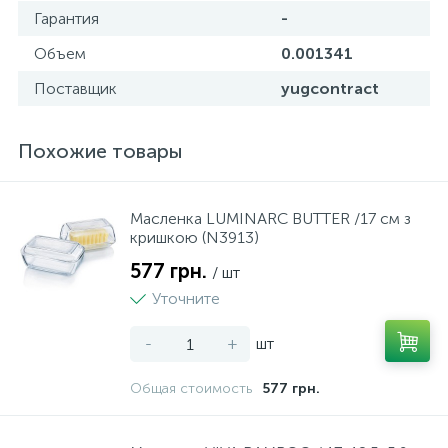
Гарантия
-
89
Набори інструментів
Объем
0.001341
Поставщик
yugcontract
4
Напилки
Похожие товары
58
Ножи будівельні
Масленка LUMINARC BUTTER /17 см з
10
кришкою (N3913)
Ножиці господарські
577 грн.
/ шт
44
Уточните
Ножівки
-
+
шт
19
Перфоратор
Общая стоимость
577 грн.
38
Пили