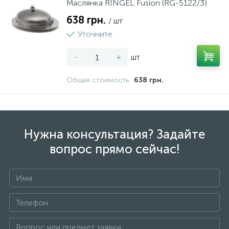
Маслянка RINGEL Fusion (RG-5122/3)
638 грн.
/ шт
5
Рубанки
Уточните
-
+
шт
27
Рулетки
Общая стоимость
638 грн.
1
Ручний інструмент
1
Сокири
Нужна консультация? Задайте
вопрос прямо сейчас!
12
Стамески
11
Степлери
22
Струбцини