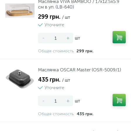
Маслянка VIVA BAMBOO / 17х12.5х5.9
см в уп. (LB-640)
1
Пили ручні
299 грн.
/ шт
Уточните
38
Плоскогубці
-
+
шт
1
Общая стоимость
299 грн.
Полірувальні машини
22
Маслянка OSCAR Master (OSR-5009/1)
Полотно
435 грн.
/ шт
Уточните
4
Рашпілі
-
+
шт
50
Рівні
Общая стоимость
435 грн.
47
Різне