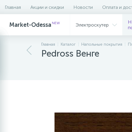
Главная
Акции и скидки
Новости
Оплата и дос
Описание
Характеристики
Н
NEW
Market-Odessa
Электроскутер
п
Главная
Каталог
Напольные покрытия
П
Pedross Венге