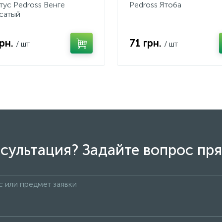
тус Pedross Венге
Pedross Ятоба
сатый
грн.
71 грн.
/ шт
/ шт
сультация? Задайте вопрос пря