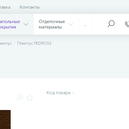
тавка
Контакты
апольные
Отделочные
...
окрытия
материалы
линтус
Плинтус PEDROSS
Код товара:
-