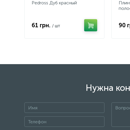
Pedross Дуб красный
Плин
поло
61 грн.
90 
/ шт
Нужна кон