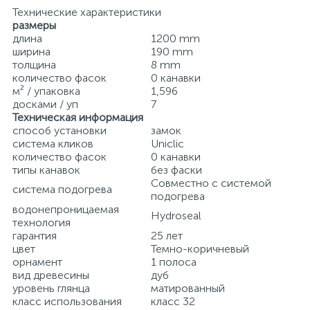
Технические характеристики
размеры
длина
1200 mm
ширина
190 mm
толщина
8 mm
количество фасок
0 канавки
м² / упаковка
1,596
досками / уп
7
Техническая информация
способ установки
замок
система кликов
Uniclic
количество фасок
0 канавки
типы канавок
без фаски
Совместно с системой
система подогрева
подогрева
водонепроницаемая
Hydroseal
технология
гарантия
25 лет
цвет
Темно-коричневый
орнамент
1 полоса
вид древесины
дуб
уровень глянца
матированный
класс использования
класс 32