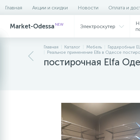
Главная
Акции и скидки
Новости
Оплата и дос
Описание
Н
NEW
Market-Odessa
Электроскутер
п
Главная
Каталог
Мебель
Гардеробные EL
Реальное применение Elfa в Одессе постир
постирочная Elfa Оде