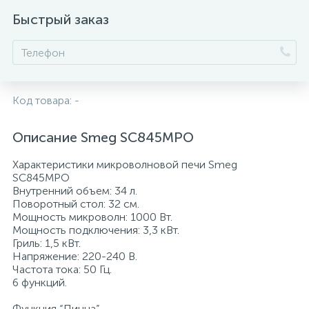
Быстрый заказ
КУПОЛЬНЫЕ ВЫТЯЖКИ
Пылесосы
НАКЛОННЫЕ ВЫТЯЖКИ
Системы охлаждения и розлива пива
Код товара:
-
ПЛОСКИЕ ВЫТЯЖКИ
Соковыжималки
Описание Smeg SC845MPO
ПОЛНОВСТРАИВАЕМЫЕ ВЫТЯЖКИ
Тостеры
Характеристики микроволновой печи Smeg
SC845MPO
Внутренний объем: 34 л.
ТЕЛЕСКОПИЧЕСКИЕ ВСТРАИВАЕМЫЕ
Поворотный стол: 32 см.
Чайники
ВЫТЯЖКИ
Мощность микроволн: 1000 Вт.
Мощность подключения: 3,3 кВт.
7
Гриль: 1,5 кВт.
Фильтры для вытяжек
Напряжение: 220-240 В.
Частота тока: 50 Гц.
6 функций.
Функция “Пицца”.