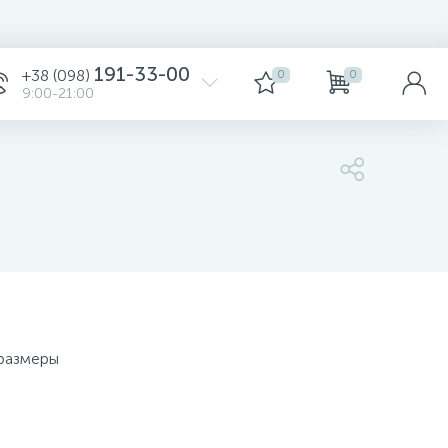
191-33-00
+38 (098)
0
0
9:00-21:00
185 грн.
Уточните
 размеры
-
+
шт
185 грн.