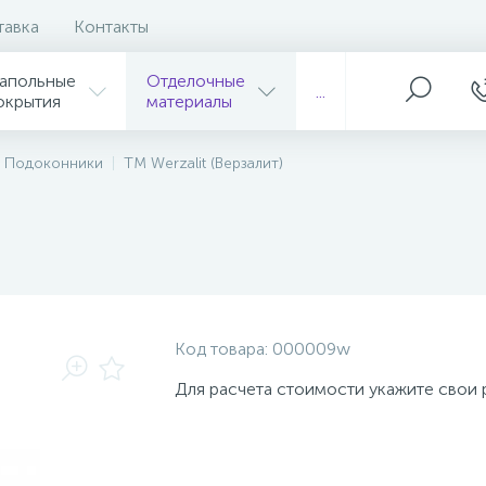
тавка
Контакты
м товаром рекомендуем
2
апольные
Отделочные
...
окрытия
материалы
Подоконники
TM Werzalit (Верзалит)
Код товара:
000009w
Для расчета стоимости укажите свои