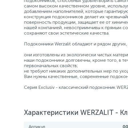
подоконников, способных удовлетворить самого
самом высоком качественном уровне, использу
добавлением наполнителей, которые гарантирую
конструкция подоконников делает их чрезвычай
поверхность продукции, защищает ее от химиче
нашей компанией, невосприимчивы к прямым со
сохраняют свои эстетические качества.
Подоконники Werzalit обладают и рядом других
они изготовлены из экологически чистых матери
наши подоконники долговечны, кроме того, в те
первоначальных свойств;
не требуют никаких дополнительных мер по ухо
Вам нужны качественные, современные подокон
Серия Exclusiv - классический подоконник WERZ
Характеристики WERZALIT - К
Артикул
0