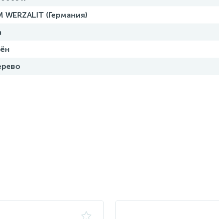
 WERZALIT (Германия)
а
лён
ерево
4