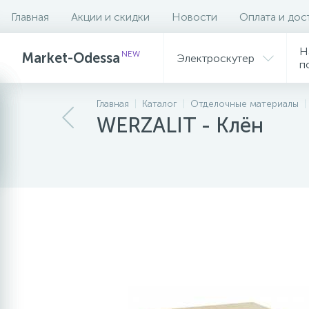
Главная
Акции и скидки
Новости
Оплата и дос
Описание
Характеристики
С эти
Н
NEW
Market-Odessa
Электроскутер
п
Главная
Каталог
Отделочные материалы
WERZALIT - Клён