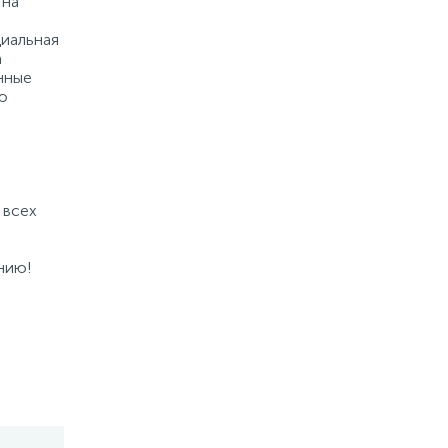
 на
циальная
а
нные
ю
 всех
нию!