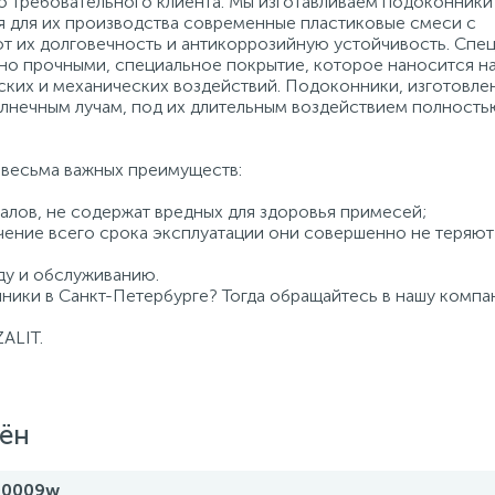
 требовательного клиента. Мы изготавливаем подоконники
я для их производства современные пластиковые смеси с
т их долговечность и антикоррозийную устойчивость. Спе
но прочными, специальное покрытие, которое наносится н
ских и механических воздействий. Подоконники, изготовле
лнечным лучам, под их длительным воздействием полность
, весьма важных преимуществ:
алов, не содержат вредных для здоровья примесей;
чение всего срока эксплуатации они совершенно не теряют
ду и обслуживанию.
ники в Санкт-Петербурге? Тогда обращайтесь в нашу компа
ALIT.
лён
00009w