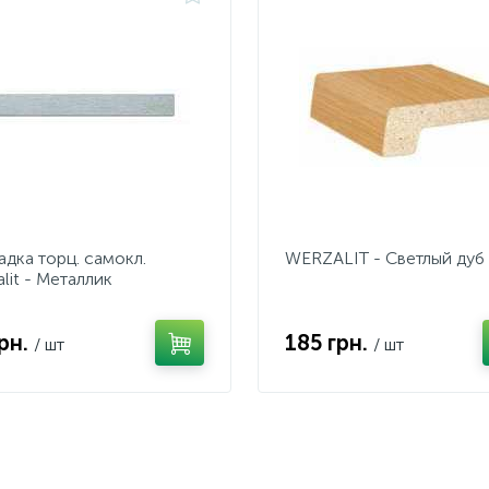
адка торц. самокл.
WERZALIT - Светлый дуб
lit - Металлик
грн.
185 грн.
/ шт
/ шт