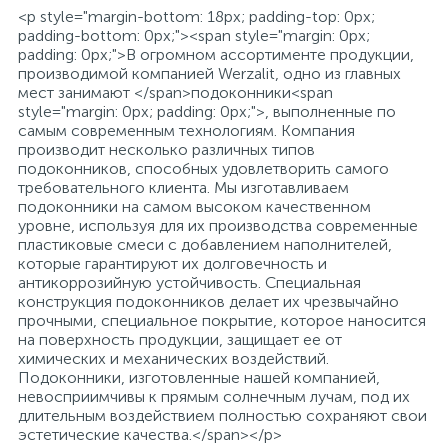
<p style="margin-bottom: 18px; padding-top: 0px;
padding-bottom: 0px;"><span style="margin: 0px;
padding: 0px;">В огромном ассортименте продукции,
производимой компанией Werzalit, одно из главных
мест занимают </span>подоконники<span
style="margin: 0px; padding: 0px;">, выполненные по
самым современным технологиям. Компания
производит несколько различных типов
подоконников, способных удовлетворить самого
требовательного клиента. Мы изготавливаем
подоконники на самом высоком качественном
уровне, используя для их производства современные
пластиковые смеси с добавлением наполнителей,
которые гарантируют их долговечность и
антикоррозийную устойчивость. Специальная
конструкция подоконников делает их чрезвычайно
прочными, специальное покрытие, которое наносится
на поверхность продукции, защищает ее от
химических и механических воздействий.
Подоконники, изготовленные нашей компанией,
невосприимчивы к прямым солнечным лучам, под их
длительным воздействием полностью сохраняют свои
эстетические качества.</span></p>