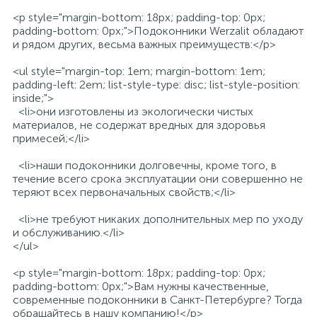
<p style="margin-bottom: 18px; padding-top: 0px;
padding-bottom: 0px;">Подоконники Werzalit обладают
и рядом других, весьма важных преимуществ:</p>
<ul style="margin-top: 1em; margin-bottom: 1em;
padding-left: 2em; list-style-type: disc; list-style-position:
inside;">
<li>они изготовлены из экологически чистых
материалов, не содержат вредных для здоровья
примесей;</li>
<li>наши подоконники долговечны, кроме того, в
течение всего срока эксплуатации они совершенно не
теряют всех первоначальных свойств;</li>
<li>не требуют никаких дополнительных мер по уходу
и обслуживанию.</li>
</ul>
<p style="margin-bottom: 18px; padding-top: 0px;
padding-bottom: 0px;">Вам нужны качественные,
современные подоконники в Санкт-Петербурге? Тогда
обращайтесь в нашу компанию!</p>