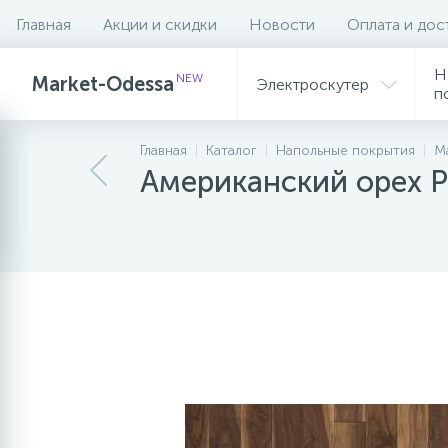
Главная
Акции и скидки
Новости
Оплата и дос
Описание
Характеристики
Н
NEW
Market-Odessa
Электроскутер
п
Главная
Каталог
Напольные покрытия
М
Американский орех P