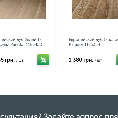
пейский дуб белый 1-
Европейский дуб 1-поло
сный Parador 1166450
Parador 1175354
45 грн.
1 380 грн.
/ шт
/ шт
сультация? Задайте вопрос пря