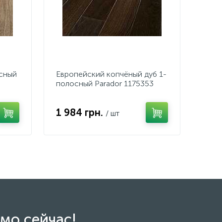
сный
Европейский копчёный дуб 1-
полосный Parador 1175353
1 984 грн.
/ шт
мо сейчас!