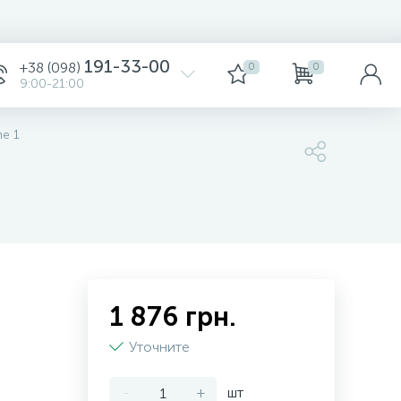
191-33-00
+38 (098)
0
0
9:00-21:00
me 1
1 876 грн.
Уточните
-
+
шт