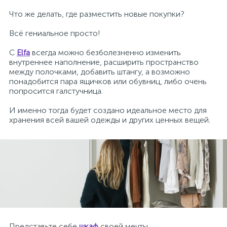
Что же делать, где разместить новые покупки?
Нічники
Террасная доска
Кровля
Сумки, рюкзаки, валізи
Фото техніка
Принтери, сканери, БФП
Столы и стулья
Мала кухонна техніка
Пластикові меблі
Всё гениальное просто!
Різні іграшки
Подложка
Лестницы
Посуд
С
Elfa
всегда можно безболезненно изменить
внутреннее наполнение, расширить пространство
между полочками, добавить штангу, а возможно
1
Спорт та відпочинок
Плинтус
Сайдинг
Текстиль
понадобится пара ящичков или обувниц, либо очень
попросится галстучница.
6
И именно тогда будет создано идеальное место для
Творчість та розвиток
Виниловый пол
Стеновые панели
хранения всей вашей одежды и других ценных вещей.
Представьте себе
шкаф
своей мечты…