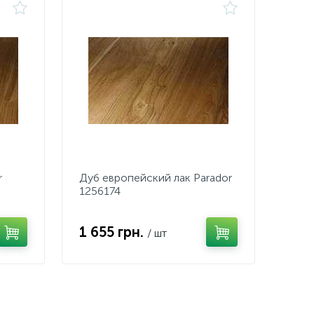
r
Дуб европейский лак Parador
1256174
1 655 грн.
/ шт