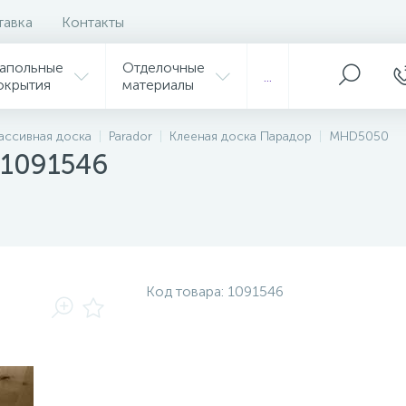
тавка
Контакты
апольные
Отделочные
...
окрытия
материалы
ассивная доска
Parador
Клееная доска Парадор
MHD5050
 1091546
Код товара:
1091546