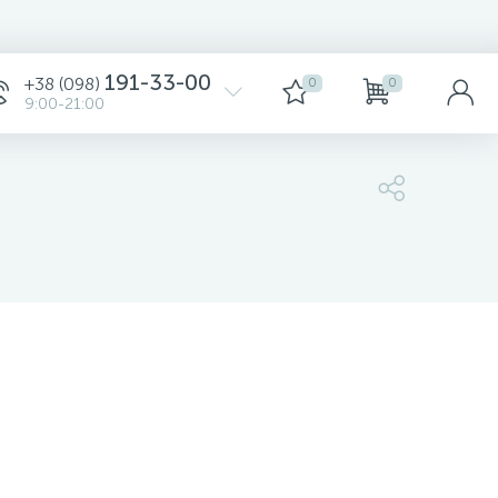
191-33-00
+38 (098)
0
0
9:00-21:00
924 грн.
Уточните
-
+
шт
924 грн.