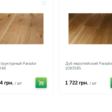
структурный Parador
Дуб европейский Parado
248
1083585
34 грн.
1 722 грн.
/ шт
/ шт