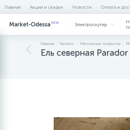
Главная
Акции и скидки
Новости
Оплата и дос
Описание
Характеристики
Н
NEW
Market-Odessa
Электроскутер
п
Главная
Каталог
Напольные покрытия
М
Ель северная Parador