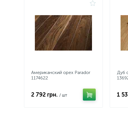
Американский орех Parador
Дуб 
1174622
1369
2 792 грн.
1 5
/ шт